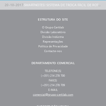
20-10-2017
SMARTNOTES! SISTEMA DE TROCA FÁCIL DE ROTORES AUTO-LOCK
ESTRUTURA DO SITE
O Grupo Certilab
Divisão Laboratório
Divisão Indústria
Representações
Política de Privacidade
Contacte-nos
DEPARTAMENTO COMERCIAL
TELEFONE(S)
(+351) 214 278 700
FAX(S)
(+351) 214 278 709
E-MAIL
comercial@grupo-certilab.com