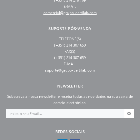
(+351) 214 278 709
E-MAIL
comercial@grupo-certilab.com
SUPORTE PÓS-VENDA
TELEFONE(S)
(+351) 214 307 650
FAX(S)
(+351) 214 307 659
E-MAIL
suporte@grupo-certilab.com
NEWSLETTER
Subscreva a nossa newsletter e receba todas as novidades na sua caixa de
correio electrónico.
REDES SOCIAIS