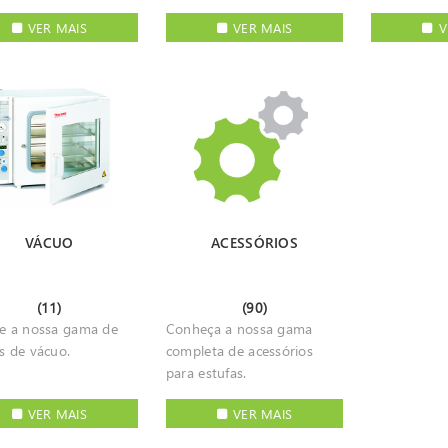
VER MAIS
VER MAIS
V
VÁCUO
ACESSÓRIOS
(11)
(90)
re a nossa gama de
Conheça a nossa gama
s de vácuo.
completa de acessórios
para estufas.
VER MAIS
VER MAIS