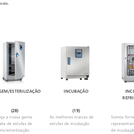
veis.
GEM/ESTERILIZAÇÃO
INCUBAÇÃO
INC
REFR
(28)
(19)
ça a nossa gama
As melhores marcas de
Somos forn
eta de estufas de
estufas de incubação.
representan
m/esterilização.
de incubação