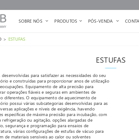
SOBRE NÓS
PRODUTOS
PÓS-VENDA
CONTA
>
O
ESTUFAS
ESTUFAS
s desenvolvidas para satisfazer as necessidades do seu
tório e construídas para proporcionar anos de utilização
eocupações. Equipamento de alta precisão para
rar operações fiáveis e seguras em ambientes de
ho diferentes. O equipamento de aquecimento de
tório possui várias subcategorias desenvolvidas para as
iversas aplicações e níveis de exigência, havendo
es específicas de máxima precisão para incubação, com
 refrigeração ou agitação, opções alargadas de
lo, segurança e programação para ensaios de
atura, várias configurações de estufas de vácuo para
m de materiais sensíveis ao calor ou solventes