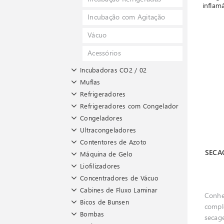
inflamá
Incubação com Agitação
Vácuo
Acessórios
Incubadoras CO2 / 02
Muflas
Refrigeradores
Refrigeradores com Congelador
Congeladores
Ultracongeladores
Contentores de Azoto
SECA
Máquina de Gelo
Liofilizadores
Concentradores de Vácuo
Cabines de Fluxo Laminar
Conhe
Bicos de Bunsen
compl
Bombas
secage