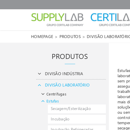
>
>
HOMEPAGE
PRODUTOS
DIVISÃO LABORATÓRI
PRODUTOS
Estufa
DIVISÃO INDÚSTRIA
labora
sem pr
DIVISÃO LABORATÓRIO
assegu
trabal
Centrífugas
labora
Estufas
mais d
soluçõ
Secagem/Esterilização
ou sem
contro
Incubação
temper
secage
Incubação Refrigeradas