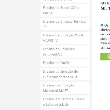
PARA 
Ensaios de Stress Clima
DE LÍ
WKS3
Ensaios de Choque Térmico
Os 
TS
altern
centra
Ensaios de Vibração WT3-
autom
V/WK3-V
com o
armaz
Ensaios de Corrosão
bateri
SaltEvent/SC
tecnol
combu
Ensaios de Faróis
impor
Apl
Ensaios de Emissão de
maior
Hidrocarbonetos SHED
de ar
capaz
Ensaios de Vibração
grand
Multiaxial MAST
mas t
potênc
Ensaios em Sistema Chuva
Um 
e Estanqueidade
armaz
tem d