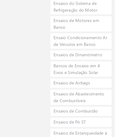
Ensaios do Sistema de
possív
Refrigeração do Motor
Sol
como 
Ensaios de Motores em
elevad
variaç
Banco
tempe
Ensaio Condicionamento Ar
solici
fator
de Veiculos em Banco
devem
efeito
Ensaios de Dinamómetro
Dur
tempe
Bancos de Ensaios em 4
ocorre
Eixos e Simulação Solar
sobre
funci
Ensaios de Airbags
bater
provoc
Ensaios de Abastecimento
bateri
de Combustíveis
Ensaios de Combustão
Ensaios de Pó ST
Ensaios de Estanqueidade à