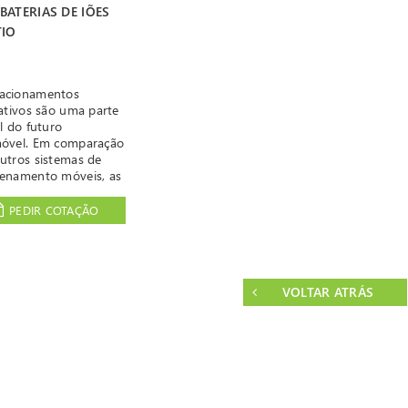
BATERIAS DE IÕES
TIO
acionamentos
ativos são uma parte
l do futuro
óvel. Em comparação
utros sistemas de
enamento móveis, as
as de iões de lítio e a
ogia de pilhas de
PEDIR COTAÇÃO
stível conseguiram
-se.
icações cada vez
es requerem sistemas
mazenamento não só
VOLTAR ATRÁS
es de oferecer um
e volume de energia,
ambém de debitar
ias elevadas.
sistema de
enamento de energia
e ser o mais seguro