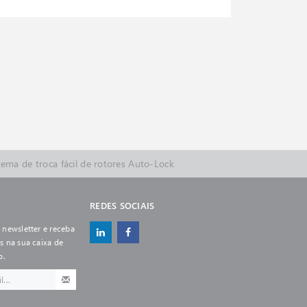
r um novo Website
processing Centrifuge
 8 and 16 Blood Banking Centrifuges
ntagens dos Rotores de fibra de carbono Fiberlite
e. Climeevent! A new era in environmental simulation.
ema de troca fácil de rotores Auto-Lock
REDES SOCIAIS
 newsletter e receba
s na sua caixa de
o.