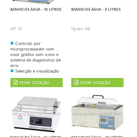
BANHO DE ÁGUA - 10 LITROS
BANHO DE ÁGUA - 8 LITROS
GP 10
Hydro H8
Controlo por
microprocessador com
visor gráfico com icons e
sistema de diagnóstico de
erro
Selecção e visualização
digital da temperatura
Possibilidade de
PEDIR COTAÇÃO
PEDIR COTAÇÃO
programar até 4
temperaturas diferentes.
Alarme audível e sonoro
Interior e resistências
em aço inoxidável