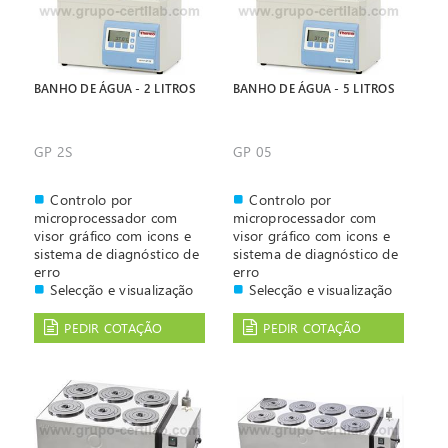
Possibilidade de
programar até 4
temperaturas diferentes.
Alarme audível e sonoro
BANHO DE ÁGUA - 2 LITROS
BANHO DE ÁGUA - 5 LITROS
GP 2S
GP 05
Controlo por
Controlo por
microprocessador com
microprocessador com
visor gráfico com icons e
visor gráfico com icons e
sistema de diagnóstico de
sistema de diagnóstico de
erro
erro
Selecção e visualização
Selecção e visualização
digital da temperatura
digital da temperatura
Possibilidade de
Possibilidade de
PEDIR COTAÇÃO
PEDIR COTAÇÃO
programar até 4
programar até 4
temperaturas diferentes.
temperaturas diferentes.
Alarme audível e sonoro
Alarme audível e sonoro
Interior e resistências
Interior e resistências
em aço inoxidável
em aço inoxidável