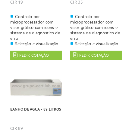
CIR 19
CIR 35
Controlo por
Controlo por
microprocessador com
microprocessador com
visor gráfico com icons e
visor gráfico com icons e
sistema de diagnóstico de
sistema de diagnóstico de
erro
erro
Selecção e visualização
Selecção e visualização
digital da temperatura
digital da temperatura
Possibilidade de
Possibilidade de
PEDIR COTAÇÃO
PEDIR COTAÇÃO
programar até 4
programar até 4
temperaturas diferentes.
temperaturas diferentes.
Temporizador para
Temporizador para
optimizar a operação que
optimizar a operação que
permite ligar e desligar
permite ligar e desligar
automáticamente.
automáticamente.
Alarme audível e sonoro
Alarme audível e sonoro
BANHO DE ÁGUA - 89 LITROS
CIR 89