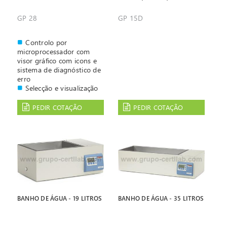
GP 28
GP 15D
Controlo por
microprocessador com
visor gráfico com icons e
sistema de diagnóstico de
erro
Selecção e visualização
digital da temperatura
Possibilidade de
PEDIR COTAÇÃO
PEDIR COTAÇÃO
programar até 4
temperaturas diferentes.
Alarme audível e sonoro
Interior e resistências
em aço inoxidável
BANHO DE ÁGUA - 19 LITROS
BANHO DE ÁGUA - 35 LITROS