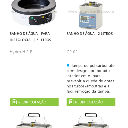
BANHO DE ÁGUA - PARA
BANHO DE ÁGUA - 2 LITROS
HISTOLOGIA - 1.6 LITROS
Hydro H 2 P
GP 02
Tampa de policarbonato
com design aprimorado,
interior em V, para
prevenir a queda de gotas
nos tubos/amostras e a
fácil remoção da tampa.
Controlo por
microprocessador com
PEDIR COTAÇÃO
PEDIR COTAÇÃO
visor gráfico com icons e
sistema de diagnóstico de
erro
Selecção e visualização
digital da temperatura