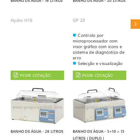
BANHO DE ÁGUA - 16 LITROS
BANHO DE ÁGUA - 20 LITROS
Hydro H16
GP 20
CAT
Controlo por
microprocessador com
visor gráfico com icons e
sistema de diagnóstico de
erro
Selecção e visualização
digital da temperatura
Possibilidade de
PEDIR COTAÇÃO
PEDIR COTAÇÃO
programar até 4
temperaturas diferentes.
Alarme audível e sonoro
Interior e resistências
em aço inoxidável
BANHO DE ÁGUA - 28 LITROS
BANHO DE ÁGUA - 5+10 = 15
LITROS ( DUPLO )