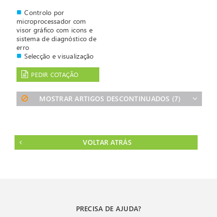
Controlo por
microprocessador com
visor gráfico com icons e
sistema de diagnóstico de
erro
Selecção e visualização
digital da temperatura
Possibilidade de
PEDIR COTAÇÃO
programar até 4
temperaturas diferentes.
MOSTRAR ARTIGOS DESCONTINUADOS
(7)
Temporizador para
optimizar a operação que
permite ligar e desligar
automáticamente.
Alarme audível e sonoro
VOLTAR ATRÁS
PRECISA DE AJUDA?