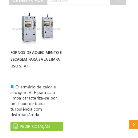
ORDENAR POR
Selecione
FORNOS DE AQUECIMENTO E
SECAGEM PARA SALA LIMPA
(ISO 5) VTF
O armário de calor e
secagem VTF para sala
limpa caracteriza-se por
um fluxo de baixa
turbulência com
distribuição da
temperatura
CAT
particularmente
PEDIR COTAÇÃO
homogénea, necessária
para a obtenção de