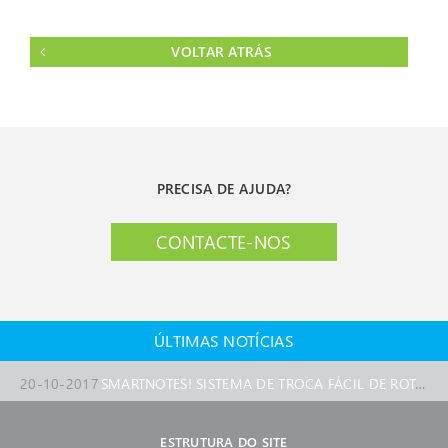
resultados de produção
ideais e reprodutíveis.
Filtros de matéria em
VOLTAR ATRÁS
suspensão (HEPA) de alto
rendimento no canal de ar
fresco e do ar recirculado
garantem, no espaço útil,
a classe de sala limpa ISO
5 segundo a DIN EN ISO
14644-1.
PRECISA DE AJUDA?
Excelentes resultados de
produção graças a limpeza
elevada, em conformidade
CONTACTE-NOS
com a classe de sala limpa
ISO 5, DIN EN ISO 14644-
1 ao longo de todo o ciclo
do programa.
Temperatura de
29-1-2018
17-7-2017
1-3-2017
18-1-2017
15-10-2016
NOVIDADE! NOVO WEBSITE DO GRUPO CERTILAB
SMARTNOTES! ROTORES FIBERLITE DA THERMO SCIENTIFIC
NOVIDADE! SORVALL BIOS 16 DA THERMO SCIENTIFC
NOVIDADE! CÂMARAS CLIMÁTICAS CLIMEEVENT DA WEISSTECHNIK
NOVIDADE! CRYOFUGE 8 E 16 DA THERMO SCIENTIFIC
O Gru
processo permanente
ÚLTIMAS NOTÍCIAS
elevada de até 350 °C.
Distribuição espacial
20-10-2017
SMARTNOTES! SISTEMA DE TROCA FÁCIL DE ROTORES AUTO-LOCK
constante e homogénea
da temperatura.
ESTRUTURA DO SITE