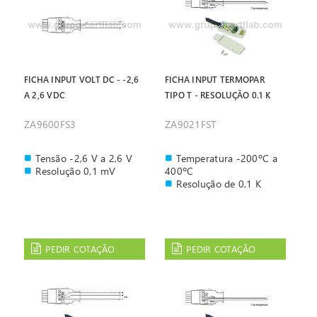
FICHA INPUT VOLT DC - -2,6
FICHA INPUT TERMOPAR
A 2,6 VDC
TIPO T - RESOLUÇÃO 0.1 K
ZA9600FS3
ZA9021FST
Tensão -2,6 V a 2,6 V
Temperatura -200ºC a
Resolução 0,1 mV
400ºC
Resolução de 0,1 K
PEDIR COTAÇÃO
PEDIR COTAÇÃO