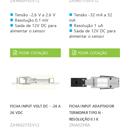
ZA9600FS3V12
ZA9601FS5V12
Tensão -2,6 V a 2,6 V
Tensão -32 mA a 32
Resolução 0,1 mV
mA
Saida de 12V DC para
Resolução 1 uA
alimentar o sensor
Saida de 12V DC para
alimentar o sensor
PEDIR COTAÇÃO
PEDIR COTAÇÃO
FICHA INPUT VOLT DC - -26 A
FICHA INPUT ADAPTADOR
26 VDC
TERMOPAR TIPO N -
RESOLUÇÃO 0.1 K
ZA9602FS3V12
ZNA029RA