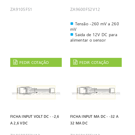
ZA9105FS1
ZA9600FS2V12
Tensão -260 mV a 260
mV
Saida de 12V DC para
alimentar o sensor
PEDIR COTAÇÃO
PEDIR COTAÇÃO
FICHA INPUT VOLT DC - -2,6
FICHA INPUT MA DC - -32 A
A 2,6 VDC
32 MA DC