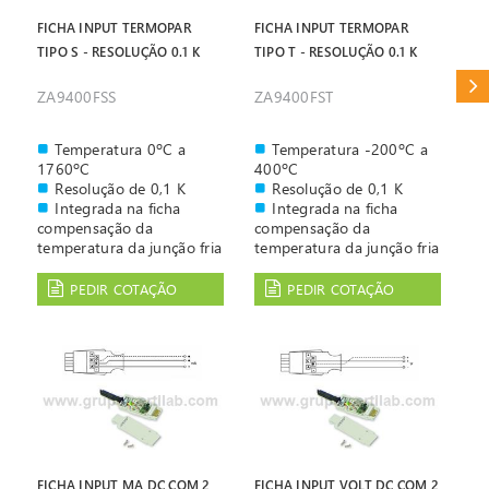
FICHA INPUT TERMOPAR
FICHA INPUT TERMOPAR
TIPO S - RESOLUÇÃO 0.1 K
TIPO T - RESOLUÇÃO 0.1 K
CAT
ZA9400FSS
ZA9400FST
Temperatura 0ºC a
Temperatura -200ºC a
1760ºC
400ºC
Resolução de 0,1 K
Resolução de 0,1 K
Integrada na ficha
Integrada na ficha
compensação da
compensação da
temperatura da junção fria
temperatura da junção fria
com NTC com resolução
com NTC com resolução
de 0,01 K
de 0,01 K
PEDIR COTAÇÃO
PEDIR COTAÇÃO
FICHA INPUT MA DC COM 2
FICHA INPUT VOLT DC COM 2