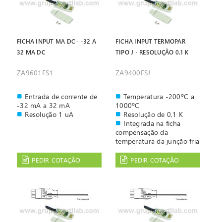
FICHA INPUT MA DC - -32 A
FICHA INPUT TERMOPAR
32 MA DC
TIPO J - RESOLUÇÃO 0.1 K
ZA9601FS1
ZA9400FSJ
Entrada de corrente de
Temperatura -200ºC a
-32 mA a 32 mA
1000ºC
Resolução 1 uA
Resolução de 0,1 K
Integrada na ficha
compensação da
temperatura da junção fria
com NTC com resolução
de 0,01 K
PEDIR COTAÇÃO
PEDIR COTAÇÃO