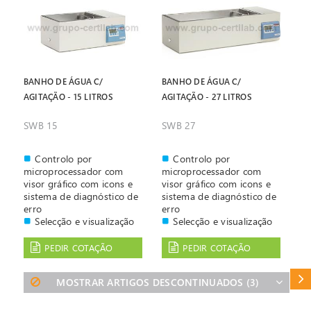
BANHO DE ÁGUA C/
BANHO DE ÁGUA C/
AGITAÇÃO - 15 LITROS
AGITAÇÃO - 27 LITROS
SWB 15
SWB 27
Controlo por
Controlo por
microprocessador com
microprocessador com
visor gráfico com icons e
visor gráfico com icons e
sistema de diagnóstico de
sistema de diagnóstico de
erro
erro
Selecção e visualização
Selecção e visualização
digital da temperatura
digital da temperatura
Possibilidade de
Possibilidade de
PEDIR COTAÇÃO
PEDIR COTAÇÃO
programar até 4
programar até 4
temperaturas diferentes.
temperaturas diferentes.
CAT
MOSTRAR ARTIGOS DESCONTINUADOS
(3)
Temporizador para
Temporizador para
optimizar a operação que
optimizar a operação que
permite ligar e desligar
permite ligar e desligar