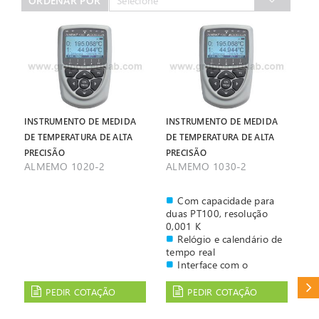
ORDENAR POR
Selecione
INSTRUMENTO DE MEDIDA
INSTRUMENTO DE MEDIDA
DE TEMPERATURA DE ALTA
DE TEMPERATURA DE ALTA
PRECISÃO
PRECISÃO
ALMEMO 1020-2
ALMEMO 1030-2
Com capacidade para
duas PT100, resolução
0,001 K
Relógio e calendário de
tempo real
Interface com o
utilizador através de
CAT
teclado e écran gráfico
PEDIR COTAÇÃO
PEDIR COTAÇÃO
O registador tem
teclado e écran gráfico o