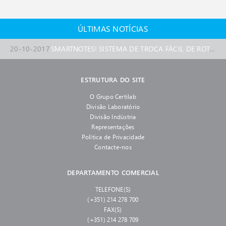
29-1-2018
17-7-2017
1-3-2017
18-1-2017
15-10-2016
NOVIDADE! NOVO WEBSITE DO GRUPO CERTILAB
SMARTNOTES! ROTORES FIBERLITE DA THERMO SCIENTIFIC
NOVIDADE! SORVALL BIOS 16 DA THERMO SCIENTIFC
NOVIDADE! CÂMARAS CLIMÁTICAS CLIMEEVENT DA WEISSTECHNIK
NOVIDADE! CRYOFUGE 8 E 16 DA THERMO SCIENTIFIC
O Gru
ÚLTIMAS NOTÍCIAS
20-10-2017
SMARTNOTES! SISTEMA DE TROCA FÁCIL DE ROTORES AUTO-LOCK
ESTRUTURA DO SITE
O Grupo Certilab
Divisão Laboratório
Divisão Indústria
Representações
Política de Privacidade
Contacte-nos
DEPARTAMENTO COMERCIAL
TELEFONE(S)
(+351) 214 278 700
FAX(S)
(+351) 214 278 709