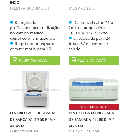
INOX
obstruído, sonda avariada
MEDIKA 500 TOUCH
MEGAFUGE 8
Porta USB para
passagem dos registos
para o Computador
Refrigerador
Disponível rotor 24 x
Inclui porta RS485,
profissional para utilização
2mL de ângulo fixo,
Ethernet RJ45 e contacto
no campo médico
16.000RPM/24.328g.
para ligação a sistema
científico e farmacêutico
Capacidade para 24
central de alarme
Registador integrado
tubos 5/mL em rotor
Luz interior a LED com
com memória para 10
selado.
ajuste de intensidade,
Anos
Sistema de fixação do
comandada pela abertura
Controlado por
rotor "Auto-Lock® III",
PEDIR COTAÇÃO
PEDIR COTAÇÃO
da porta
microprocessador "ECT-F
possibilita a troca de rotor
Touch" que garante uma
em segundos.
excelente performance e a
Reconhecimento
redução do consumo em
automático do rotor,
até 25%
oferece a máxima
Porta de vidro anti-
protecção contra uma
embaciamento, com 3
incorrecta programação.
camadas de vidro
Reconhecimento
Controlo digital por
automático de
DESCONTINUADO
microprocessador 'ECT-F
desequilíbrio, que
CENTRÍFUGA REFRIGERADA
CENTRÍFUGA REFRIGERADA
Control Touch' com
assegura a máxima
DE BANCADA, 17850 RPM /
DE BANCADA, 15200 RPM /
resolução de 0,1ºC
segurança no trabalho
4X145 ML
4X750 ML
com qualquer rotor, a
MEGAFUGE 8R
MEGAFUGE 40R