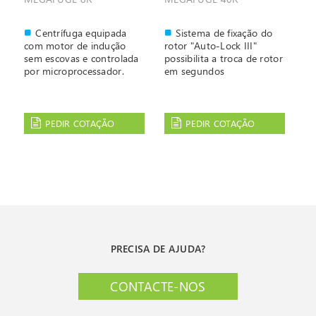
qualquer velocidade.
Centrífuga equipada
Sistema de fixação do
com motor de indução
rotor "Auto-Lock III"
sem escovas e controlada
possibilita a troca de rotor
por microprocessador.
em segundos
PEDIR COTAÇÃO
PEDIR COTAÇÃO
PRECISA DE AJUDA?
CONTACTE-NOS