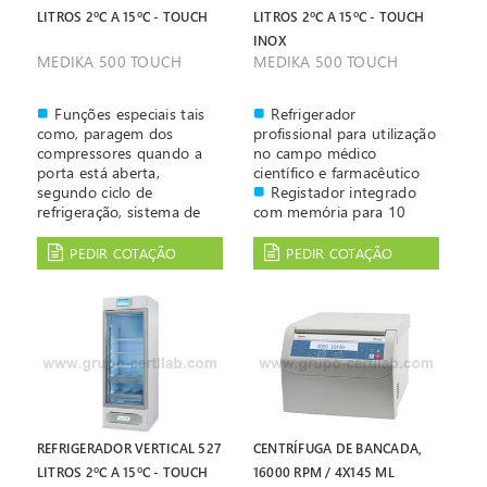
Control' com resolução de
Control' com resolução de
LITROS 2ºC A 15ºC - TOUCH
LITROS 2ºC A 15ºC - TOUCH
0,1ºC
0,1ºC
INOX
MEDIKA 500 TOUCH
MEDIKA 500 TOUCH
Funções especiais tais
Refrigerador
como, paragem dos
profissional para utilização
compressores quando a
no campo médico
porta está aberta,
científico e farmacêutico
segundo ciclo de
Registador integrado
refrigeração, sistema de
com memória para 10
descongelamento
Anos
avançado e gestão
Controlado por
PEDIR COTAÇÃO
PEDIR COTAÇÃO
eficiente dos ciclos de
microprocessador "ECT-F
descongelamento
Touch" que garante uma
garantem uma menor
excelente performance e a
variação da temperatura
redução do consumo em
interna
até 25%
Alarme acústico e visual
Porta de vidro anti-
informa o utilizador de
embaciamento, com 3
eventos críticos:
camadas de vidro
temperatura fora dos
Controlo digital por
limites de máximo e
microprocessador 'ECT-F
REFRIGERADOR VERTICAL 527
CENTRÍFUGA DE BANCADA,
mínimo, porta aberta ou
Control Touch' com
LITROS 2ºC A 15ºC - TOUCH
16000 RPM / 4X145 ML
mal fechada, condensador
resolução de 0,1ºC