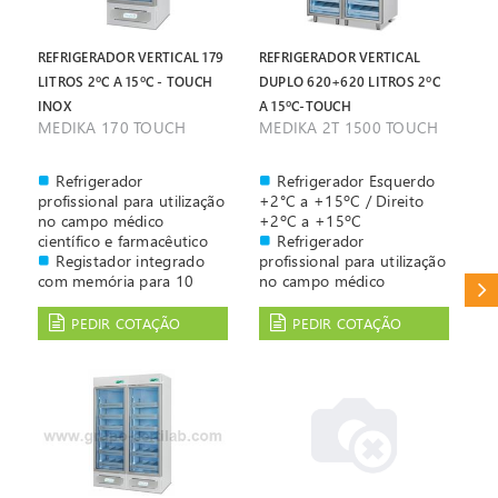
camadas de vidro
camadas de vidro
Controlo digital por
Controlo digital por
microprocessador 'ECT-F
microprocessador 'ECT-F
REFRIGERADOR VERTICAL 179
REFRIGERADOR VERTICAL
Control Touch' com
Control Touch' com
LITROS 2ºC A 15ºC - TOUCH
DUPLO 620+620 LITROS 2ºC
resolução de 0,1ºC
resolução de 0,1ºC
INOX
A 15ºC-TOUCH
MEDIKA 170 TOUCH
MEDIKA 2T 1500 TOUCH
Refrigerador
Refrigerador Esquerdo
profissional para utilização
+2°C a +15ºC / Direito
no campo médico
+2ºC a +15ºC
científico e farmacêutico
Refrigerador
Registador integrado
profissional para utilização
com memória para 10
no campo médico
CAT
Anos
científico e farmacêutico
Controlado por
Registador integrado
PEDIR COTAÇÃO
PEDIR COTAÇÃO
microprocessador "ECT-F
com memória para 10
Touch" que garante uma
Anos
excelente performance e a
Controlado por
redução do consumo em
microprocessador "ECT-F
até 25%
Touch" que garante uma
Porta de vidro anti-
excelente performance e a
embaciamento, com 3
redução do consumo em
camadas de vidro
até 25%