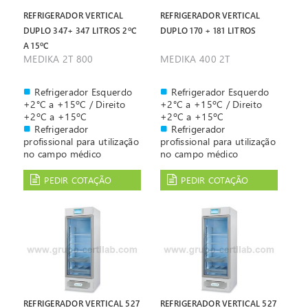
Controlo digital por
Porta de vidro anti-
microprocessador 'ECT-F
embaciamento, com 3
REFRIGERADOR VERTICAL
REFRIGERADOR VERTICAL
Control Touch' com
camadas de vidro
DUPLO 347+ 347 LITROS 2ºC
DUPLO 170 + 181 LITROS
resolução de 0,1ºC
A 15ºC
MEDIKA 2T 800
MEDIKA 400 2T
Refrigerador Esquerdo
Refrigerador Esquerdo
+2°C a +15ºC / Direito
+2°C a +15ºC / Direito
+2ºC a +15ºC
+2ºC a +15ºC
Refrigerador
Refrigerador
profissional para utilização
profissional para utilização
no campo médico
no campo médico
científico e farmacêutico
científico e farmacêutico
Controlado por
Controlado por
PEDIR COTAÇÃO
PEDIR COTAÇÃO
microprocessador "ECT-F
microprocessador "ECT-F
Control" que garante uma
Control" que garante uma
excelente performance e a
excelente performance e a
redução do consumo em
redução do consumo em
até 25%
até 25%
Porta de vidro anti-
Porta de vidro anti-
embaciamento, com 3
embaciamento, com 3
camadas de vidro
camadas de vidro
Controlo digital por
Controlo digital por
microprocessador 'ECT-F
microprocessador 'ECT-F
REFRIGERADOR VERTICAL 527
REFRIGERADOR VERTICAL 527