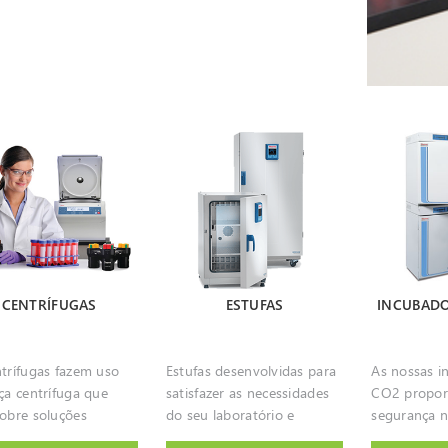
CENTRÍFUGAS
ESTUFAS
INCUBADO
ntrífugas fazem uso
Estufas desenvolvidas para
As nossas i
ça centrífuga que
satisfazer as necessidades
CO2 propor
sobre soluções
do seu laboratório e
segurança n
te o movimento de
construídas para
um ambient