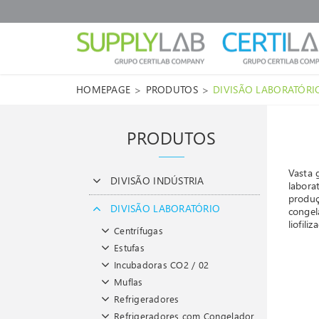
>
>
HOMEPAGE
PRODUTOS
DIVISÃO LABORATÓRI
PRODUTOS
Vasta 
DIVISÃO INDÚSTRIA
labora
produç
DIVISÃO LABORATÓRIO
congel
liofili
Centrífugas
Estufas
Incubadoras CO2 / 02
Muflas
Refrigeradores
Refrigeradores com Congelador