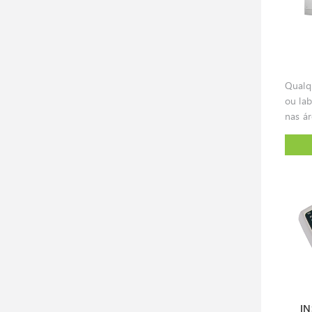
fluxos
cuida
contr
e filt
conju
e repr
Qualqu
condi
ou la
baixo
nas ár
e simp
micolo
e manute
farma
de sol
necess
classe
esteri
lamina
de ins
e risc
resídu
qualqu
os eq
respo
eficaz
conse
aplica
pressã
I