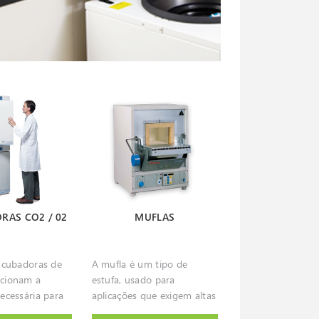
RAS CO2 / 02
MUFLAS
ncubadoras de
A mufla é um tipo de
cionam a
estufa, usado para
ecessária para
aplicações que exigem altas
e de trabalho
temperaturas, muito