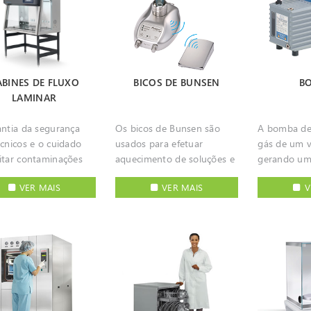
horizontais
ituem uma solução
qualquer equipamento
temperaturas
variadas fu
ica e fiável para a
especializado de frio, deve
praticament
segurança e
vação criogénica de
ser de construção robusta
danos nas a
s, tecidos e amostras
e ser capaz de resistir a
tornando-a
gicas, mantendo-as
períodos de trabalho
preferencia
ABINES DE FLUXO
BICOS DE BUNSEN
B
ente acessíveis para
intensivo. Deve também ter
biotecnolog
LAMINAR
ação diária no
capacidade de
e indústra 
. É possível
armazenamento e de
processame
antia da segurança
Os bicos de Bunsen são
A bomba de
r as amostras
produção que permita dar
amostras sen
cnicos e o cuidado
usados para efetuar
gás de um 
enadas em segurança
resposta ao volume de
e preparaçã
itar contaminações
aquecimento de soluções e
gerando um 
s meses sem
trabalho de cada
para armaz
reocupações
materiais com aplicação
É um comp
tuição de azoto,
laboratório. Por essa razão,
prolongado. Dependen
VER MAIS
VER MAIS
V
antes em qualquer
direta de chama, são
necessário 
do para alguns
estão disponíveis soluções
do tipo de 
atório em que se
equipamentos cuja
procedimen
os a possibilidade de
para diferentes requisitos
amostras, e
lhe com amostras
construção deve,
indústria e 
r sensor de nível e
de capacidade de
diferentes li
icas ou materiais
idealmente, prever medidas
como filtra
 e de adaptar sistema
armazenamento e
variando ca
s a partículas. Estas
de segurança para evitar
evaporação
ks e caixas para
produção tanto para gelo
processame
ções devem ser
acidentes. Em equipamento
vácuo, conc
 segurança,
moído como em cubos.
temperatur
adas em cabines de
completo, além de ter
vácuo e liofiliza
zação e facilidade de
condensado
laminar, em que
construção robusta e ser
de bomba a
.
de vácuo.