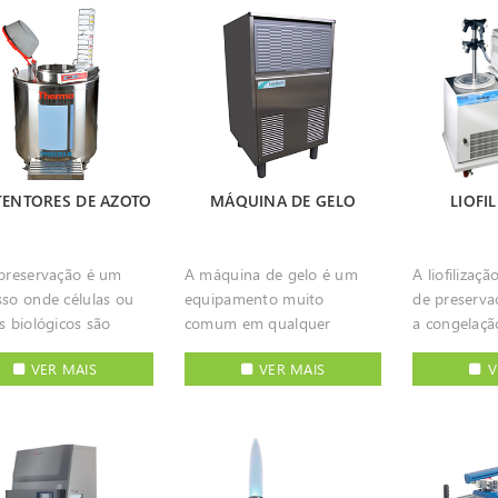
cem uma qualidade
programação para ensaios
tranquilidade. Os mel
 equipamentos são
incluem avançados
temperatura
ional para a obtenção
de temperatura, várias
resultados 
ruídos para
sistemas de controlo e
permitem 
ultados reprodutíveis.
configurações de estufas de
estes instr
sponderem aos mais
alarme. Estes equipamentos
manipulação
lhores resultados são
vácuo para secagem de
os graus de exigência
permitem armazenar as
das amostra
os com estes
materiais sensíveis ao calor
vamente à
amostras tanto na zona de
melhor esco
umentos:
ou solventes inflamáveis.
rmidade e precisão da
refrigerador como em
o armazen
ratura. As fubções
congelador que se
azoto líquid
proteção de amostras
encontram a diferentes
obrigatório. Amostras d
ENTORES DE AZOTO
MÁQUINA DE GELO
LIOFI
em avançados
temperaturas numa única
DNA, RNA, 
as de controlo e
unidade, permitindo assim
proteínas e
íveis
poupar o espaço que seria
semelhante
opreservação é um
A máquina de gelo é um
A liofilizaç
sos modelos e opções
usado por dois
armazenada
sso onde células ou
equipamento muito
de preserva
como, porta opaca ou
equipamentos diferentes.
congelador 
s biológicos são
comum em qualquer
a congelaçã
ro, 1 ou 2 portas,
Podem ser usados em
alterações es
rvados através do
laboratório respondendo à
redução da 
eiras, gavetas e rodas.
diversas aplicações, sejam
importante 
VER MAIS
VER MAIS
V
lamento a
necessidade de manter as
circundante
 refrigeradores podem
clínicas, industriais ou
congelador
raturas muito baixas,
amostras refrigeradas fora
provocar a 
sados em diversas
científicas.
perfeitamen
mente -196ºC (o
de equipamento de frio
água. Ao contrário de
ções, ejam clínicas,
prazo. Por e
 de ebulição do
enquanto se realizam
métdos de d
riais ou científicas.
comercializ
nio líquido). Os
experiências e testes. A
envolvendo
congeladores
ntores de azoto
máquina de gelo, como
direta da am