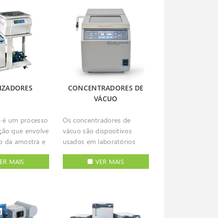
hores
requisitos de programação
 de -86º C
sistemas rigorosos de
são obtidos com
dos ensaios e aos mais
uma
controlo e alarme. Possuem
umentos:
elevados níveis de
 fácil e segura
todas as funcionalidades
segurança e controlo.
s e são a
para a proteção de
lha, desde que
amostras. Tanto os
amento em
ultracongeladores verticais
o não seja
com os horizontais estão
e
disponíveis em quatro
LIZADORES
CONCENTRADORES DE
preparação de
tamanhos numa gama
VÁCUO
 de substâncias
completa de soluções para
s, podem ser
armazenamento a
ão é um processo
Os concentradores de
s no
temperaturas negativas,
ção que envolve
vácuo são dispositivos
sem sofrer
desde os -80ºC até aos
o da amostra e
usados em laboratórios
truturais. É
-150ºC. Estes
pressão
químicos e bioquímicos.
que os
ultracongeladores
ER MAIS
VER MAIS
 de forma a
Utilizam uma combinação
es funcionem
salvaguardam a segurança
sublimação da
de calor, vácuo e força
te a longo
das suas valiosíssimas
centrífuga para a
ste motivo,
amostras com plataformas
esidratação
evaporação de amostras
amos
de tecnologia avançada,
 exposição
voláteis. O calor aplicado
 verticais e
máxima recuperação de
ostra e altas
neste processo aumenta a