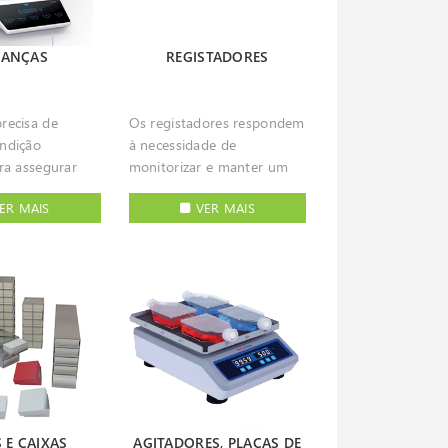
ento e nível de
não podem ser submetidas
alidade
a calor direto. O banho
ão destes
termostatizado é, por isso,
LANÇAS
REGISTADORES
os é dada pela
um dos equipamentos mais
s materiais e
usados num laboratório,
os acabamentos
sendo muito importante
recisa de
Os registadores respondem
evidenciando-se
que ofereça garantias de
ndição
à necessidade de
empo de vida
fiabilidade e robustez. Os
ara assegurar
monitorizar e manter um
nível de ruído e
banhos podem acomodar
asto leque de
registo histórico das
 de serviço.
diferentes tipos de frascos
ER MAIS
VER MAIS
os, tornando a
condições ambientais em
ões analíticas
e tubos inclusive com
 instrumento
que é desenvolvido o
ensibilidade há
agitação mediante o uso
scindível tanto
trabalho num laboratório
om operação
dos acessórios e
 laboratorial
ou unidade industrial ou
o eliminando o
adaptadores corretos.
ispomos
em que é realizado o
ntaminação das
Também disponíveis
ta alargada e
transporte de produtos. A
banhos com circulação
 balanças com
monitorização das
forçada e refrigerados.
sde escala
condições como por
até à escala
exemplo de temperatura,
passando por
humidade e teor de CO2 a
ra aplicações
que estão sujeitas amostras
 E CAIXAS
AGITADORES, PLACAS DE