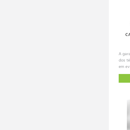
const
económ
preser
célula
bioló
C
facilm
utiliz
laboratório
A gar
mante
dos té
armaz
em ev
vário
são p
substi
const
haven
labor
model
traba
inclui
biológ
azoto
sensívei
de rac
opera
maior
realiz
organi
fluxo 
acesso