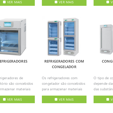
VER MAIS
VER MAIS
V
o para separar os
proporcionar anos de
tranquilo. Oferecem
nentes. As
utilização sem
soluções ad
fugas de laboratório
preocupações.
aplicação e
ntrífugas de
Equipamento de alta
melhores co
entação e podem
precisão para assegurar
crescimento
ir a forma de
operações fiáveis e seguras
culturas. P
da ou de chão. Estas
em ambientes de trabalho
dinheiro. Investigadores de
ífugas podem ser
diferentes. O equipamento
todo o mun
s em diversas
de aquecimento de
incubadora
ções tais como
laboratório possui várias
acessórios p
na, química, física,
subcategorias
celular da T
EFRIGERADORES
REFRIGERADORES COM
CONG
ia, biologia,
desenvolvidas para as mais
Heraeus, r
CONGELADOR
cnologia e também na
diversas aplicações e níveis
mérito da c
ria, controlo de
de exigência, havendo
focada em m
rigeradores de
Os refrigeradores com
O tipo de c
ade e para fins de
soluções específicas de
contaminaç
atório são concebidos
congelador são concebidos
depende das
Desde as
máxima precisão para
gama de ta
armazenar materiais
para armazenar materiais
das substân
entrífugas aos
incubação, com ou sem
tecnologias
veis que exigem uma
sensíveis que exigem uma
duração pre
umentos de bancada,
refrigeração ou agitação,
combinados
VER MAIS
VER MAIS
V
ratura constante e
temperatura constante e
armazename
os mais avançados
opções alargadas de
preventivas
ado o valor
segurança. As funções para
Congelador
os de chão, todos
controlo, segurança e
estabilidade,
mostras armazenadas,
protecção de amostras
laboratóri