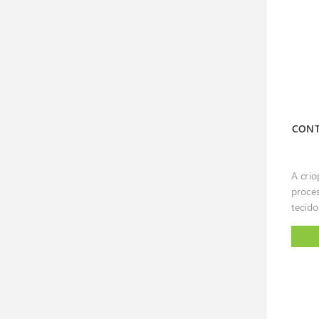
ofere
estes
excec
const
de res
corre
Os me
elevad
obtid
relati
instr
unifo
tempe
para 
CONT
inclu
sistem
alarme. Dispon
A cri
diver
proce
tais 
tecido
de vid
prese
pratel
conge
Estes
tempe
ser u
geral
aplica
ponto
indust
nitrogé
conte