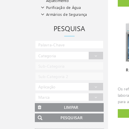
Aquecimento
rotaçã
Purificação de Água
compo
Armários de Segurança
centrí
são ce
PESQUISA
sedim
assum
banca
centr
usada
Categoria
aplica
Sub-Categoria
medici
R
farmác
Sub-Categoria 2
biote
indúst
Aplicação
Os ref
qualid
labor
Marca
produção. 
para 
microc
LIMPAR
sensí
instr
tempe
até a
PESQUISAR
segurança. D
model
das a