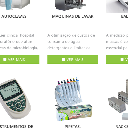
 de ar são
de operação e limpeza
do procedim
dosamente
simples, deve interromper a
vácuo a atingir. A qu
olados, monitorizados
alimentação de gás em
de construç
AUTOCLAVES
MÁQUINAS DE LAVAR
BA
rados, idealmente
caso de sobreaquecimento
equipament
gando total segurança
ou entupimento e poder
robustez do
outibilidade das
ser utilizado tanto em
precisão d
er clínica, hospital
A otimização de custos de
A medição p
ções de trabalho com
bancada como em hotte ou
e mecânica 
boratório que atue
consumo de água,
massas é co
 consumo energético
cabine de fluxo laminar
em longo t
eas da microbiologia,
detergentes e limitar os
essencial p
licidade de utilização
com operação através de
útil, menor 
gia, medicina,
riscos de segurança para os
rigor num v
nção. Dispomos
pedal. Os bicos de Bunsen
necessidade
VER MAIS
VER MAIS
V
cêutica e alimentação
utilizadores e ambiente são
procediment
uções para todas as
ainda são muito usados em
Para aplicaç
ita de garantir a
fatores com impacto no dia
balança um
s de cabines de fluxo
laboratórios devido à
de grande s
lização rápida e eficaz
a dia. A lavagem e
básico impre
r, adequadas ao nível
velocidade com que
soluções c
trumentos, material e
desinfeção de material
em contexto
o e exigência de
conseguem atingir altas
livre de óle
os. Os autoclaves são
clínico e laboratorial não é,
como industrial. D
er laboratório.
temperaturas e também
risco de co
uipamentos que
portanto, uma tarefa de
de uma ofer
para esterilização de
amostras.
ndem de forma mais
menor importância. É
versátil de
materiais.
 a essa necessidade
necessário assegurar que
soluções de
guindo, através da
esta operação é realizada
semi-micro 
ção de vapor a alta
de forma eficiente e
industrial, 
o, resultados mais
reprodutível,
soluções pa
NSTRUMENTOS DE
PIPETAS,
RACKS