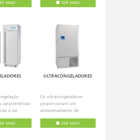
ER MAIS
VER MAIS
comum em laboratórios de
aptadas a cada
química, em ensaios de
 garantem as
materiais, calcinação e
ndições para o
processos com
 das suas
aquecimento rápido.
oupam tempo e
Tratando-se de
equipamento que reproduz
do confiam nas
condições muito violentas,
s de CO2 e nos
deve conciliar desempenho
ara cultura
preciso e reprodutível,
hermo Scientific
rapidez de aquecimento e
ELADORES
ULTRACONGELADORES
econhecendo o
recuperação de calor e uma
onstrução
construção robusta.
inimizar
Disponibilizamos uma
ongelação
Os ultracongeladores
ões. Uma ampla
gama diversa de soluções,
 características
proporcionam um
manhos e
para fins laboratoriais ou
cias e da
armazenamento de
 que,
industriais, através de
vista de
amostras versátil e de
 com soluções
acessórios e controladores
ER MAIS
VER MAIS
nto.
confiança, combinando
, oferecem
opcionais permitindo
es de
grande capacidade de
 fiabilidade e
corresponder a diferentes
o com uma
armazenamento com